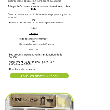
Finger de rillettes de poisson et crème d'aneth aux agrumes
Ou
Éclair garnie d’un tartare de tomate surmonté d’une crème de chèvre
Plats
Tataki de daurade sur son lit de betterave rouge, pomme granit
et
parmesan
Ou
Emincé de canard mi-cuit, herbes et vinaigrette de framboise
Fromage
Desserts
Finger de Lemon Curd meringuée
Ou
Mouse au chocolat et insert clémentine
P
etit pain
Les produits peuvent variés en fonction de la
saison
Supplément Bouteille d’eau plate (50cl)
individuelle 0,60€ht
Hors frais de livraison
Tous les plateaux repas