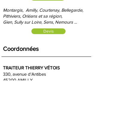
Montargis, Amilly, Courtenay, Bellegarde,
Pithiviers, Orléans et sa région,
Gien, S
ully sur Loire, Sens, Nemours ...
Devis
Coordonnées
TRAITEUR THIERRY VÉTOIS
330, avenue d'Antibes
45200 AMILLY
SERVICE COMMERCIAL
:
Johanna :
06 85 87 53 72
Nous
contacter
Partenaires