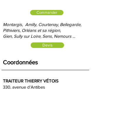
Commander
Montargis, Amilly, Courtenay, Bellegarde,
Pithiviers, Orléans et sa région,
Gien, S
ully sur Loire, Sens, Nemours ...
Devis
Coordonnées
TRAITEUR THIERRY VÉTOIS
330, avenue d'Antibes
45200 AMILLY
SERVICE COMMERCIAL
:
Johanna :
06 85 87 53 72
Nous
contacter