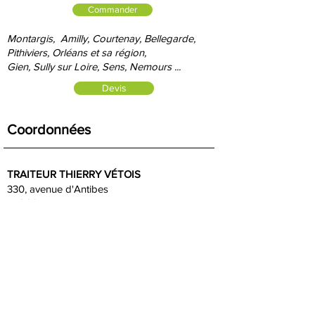
Commander
Montargis, Amilly, Courtenay, Bellegarde,
Pithiviers, Orléans et sa région,
Gien, S
ully sur Loire, Sens, Nemours ...
Devis
Coordonnées
TRAITEUR THIERRY VÉTOIS
330, avenue d'Antibes
45200 AMILLY
SERVICE COMMERCIAL
:
Johanna :
06 85 87 53 72
Nous
contacter