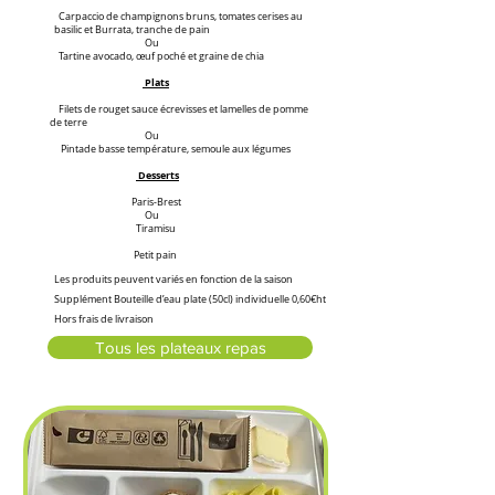
Carpaccio de champignons bruns, tomates cerises au
basilic et Burrata, tranche de pain
Ou
Tartine avocado, œuf poché et graine de chia
Plats
Filets de rouget sauce écrevisses et lamelles de pomme
de terre
Ou
Pintade basse température, semoule aux légumes
Desserts
Paris-Brest
Ou
Tiramisu
P
etit pain
Les produits peuvent variés en fonction de la saison
Supplément Bouteille d’eau plate (50cl) individuelle 0,60€ht
Hors frais de livraison
Tous les plateaux repas