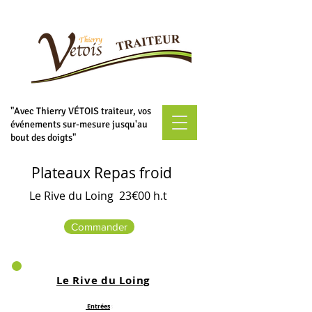
"Avec Thierry VÉTOIS traiteur, vos
événements sur-mesure jusqu'au
bout des doigts"
Plateaux Repas froid
Le Rive du Loing
23€00 h.t
Commander
Le Rive du Loing
Entr
ée
s
s