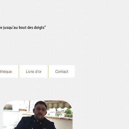
e jusqu'au bout des doigts"
othèque
Livre d'or
Contact