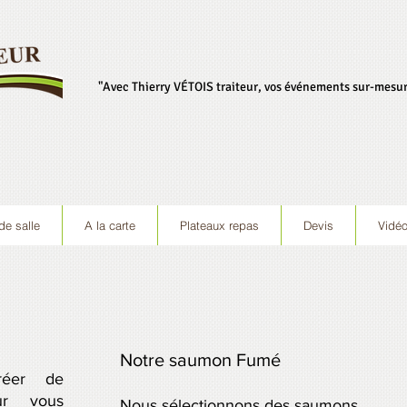
"Avec Thierry VÉTOIS traiteur, vos événements sur-mesur
de salle
A la carte
Plateaux repas
Devis
Vidé
Notre saumon Fumé
réer de
ur vous
Nous sélectionnons des saumons