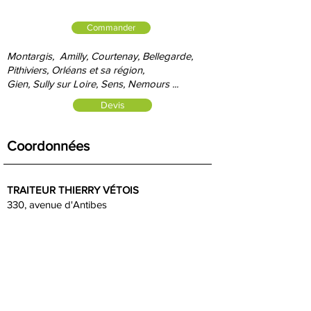
Commander
Montargis, Amilly, Courtenay, Bellegarde,
Pithiviers, Orléans et sa région,
Gien, S
ully sur Loire, Sens, Nemours ...
Devis
Coordonnées
TRAITEUR THIERRY VÉTOIS
330, avenue d'Antibes
45200 AMILLY
SERVICE COMMERCIAL
:
Johanna :
06 85 87 53 72
Nous
contacter