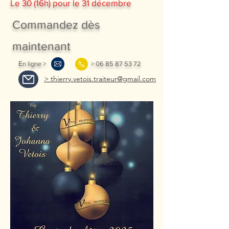
Le 30 (16h) pour le 31 décembre
Commandez dès
maintenant
E
n ligne >
>
06 85 87 53 72
> thierry.vetois.traiteur@gmail.com