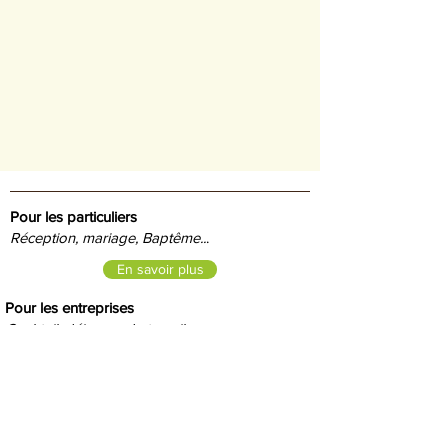
Pour les particuliers
Réception, mariage, Baptême..
.
En savoir plus
Pour les entreprises
Cocktail, déjeuner de travail,
séminaire, buffet ...
En savoir plus
Commander